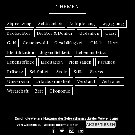
THEMEN
Abgrenzung
Achtsamkeit
Aufopferung
Begegnung
Beobachter
Dichter & Denker
Gedanken
Geist
Geld
Gemeinwohl
Geschäftigkeit
Glück
Herz
Identifikation
Jugendlichkeit
Leben im Jetzt
Lebenspflege
Meditation
Nein sagen
Paradies
Präsenz
Schönheit
Seele
Stille
Stress
Universum
Urlaubskrankheit
Verstand
Vertrauen
Wirtschaft
Zeit
Ökonomie
COPYRIGHT 2016
|
KONTAKT
|
DATENSCHUTZ
|
IMPRESSUM
Durch die weitere Nutzung der Seite stimmst du der Verwendung
AKZEPTIEREN
von Cookies zu.
Weitere Informationen